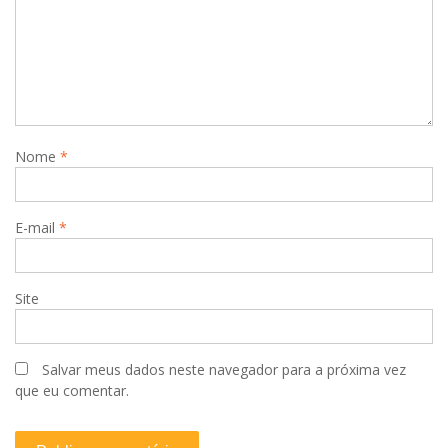
d
e
P
o
s
t
Nome
*
E-mail
*
Site
Salvar meus dados neste navegador para a próxima vez
que eu comentar.