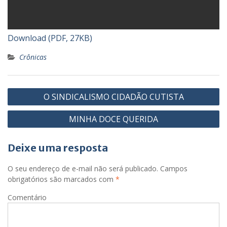
Download (PDF, 27KB)
Crônicas
N
O SINDICALISMO CIDADÃO CUTISTA
a
MINHA DOCE QUERIDA
v
e
Deixe uma resposta
g
a
O seu endereço de e-mail não será publicado.
Campos
obrigatórios são marcados com
*
ç
ã
Comentário
o