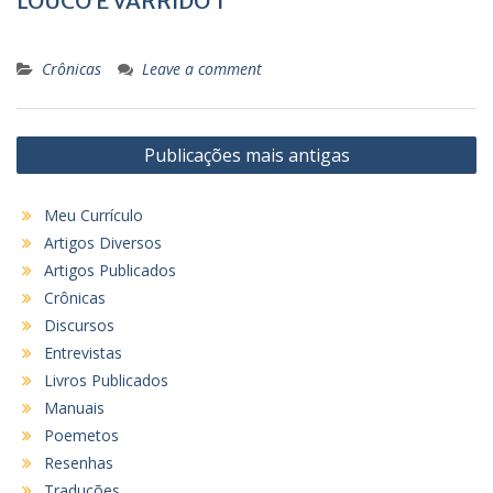
LOUCO E VARRIDO 1
Crônicas
Leave a comment
N
Publicações mais antigas
a
v
Meu Currículo
e
Artigos Diversos
g
Artigos Publicados
Crônicas
a
Discursos
ç
Entrevistas
ã
Livros Publicados
o
Manuais
p
Poemetos
Resenhas
o
Traduções