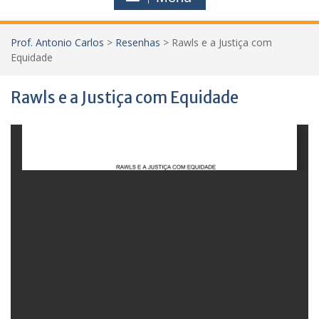
h
f
Prof. Antonio Carlos
>
Resenhas
>
Rawls e a Justiça com
o
Equidade
r
:
Rawls e a Justiça com Equidade