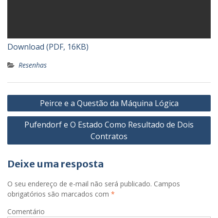
Download (PDF, 16KB)
Resenhas
N
Peirce e a Questão da Máquina Lógica
a
Pufendorf e O Estado Como Resultado de Dois
v
Contratos
e
g
Deixe uma resposta
a
ç
O seu endereço de e-mail não será publicado.
Campos
obrigatórios são marcados com
*
ã
Comentário
o