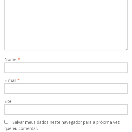
d
e
P
o
s
t
Nome
*
E-mail
*
Site
Salvar meus dados neste navegador para a próxima vez
que eu comentar.