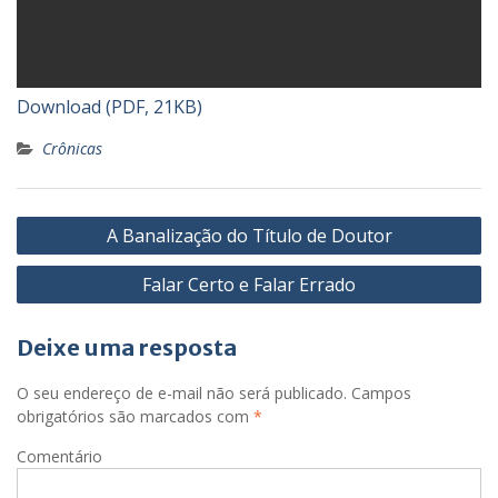
Download (PDF, 21KB)
Crônicas
N
A Banalização do Título de Doutor
a
Falar Certo e Falar Errado
v
e
Deixe uma resposta
g
a
O seu endereço de e-mail não será publicado.
Campos
obrigatórios são marcados com
*
ç
ã
Comentário
o