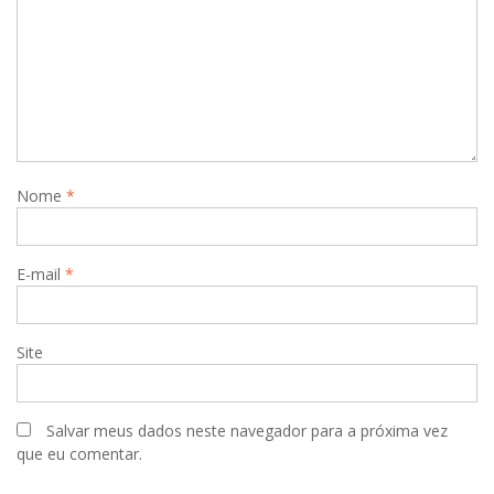
d
e
P
o
s
t
Nome
*
E-mail
*
Site
Salvar meus dados neste navegador para a próxima vez
que eu comentar.